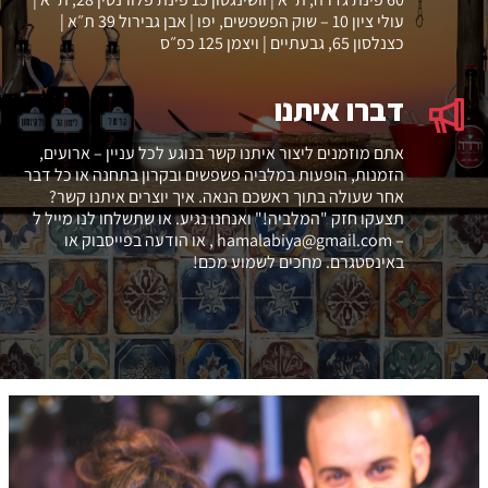
עולי ציון 10 – שוק הפשפשים, יפו | אבן גבירול 39 ת״א |
כצנלסון 65, גבעתיים | ויצמן 125 כפ״ס
דברו איתנו
אתם מוזמנים ליצור איתנו קשר בנוגע לכל עניין – ארועים,
הזמנות, הופעות במלביה פשפשים ובקרון בתחנה או כל דבר
אחר שעולה בתוך ראשכם הנאה. איך יוצרים איתנו קשר?
תצעקו חזק "המלביה!" ואנחנו נגיע. או שתשלחו לנו מייל ל
– hamalabiya@gmail.com , או הודעה בפייסבוק או
באינסטגרם. מחכים לשמוע מכם!