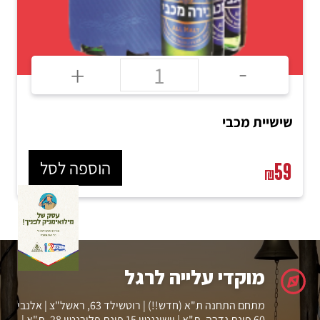
וולקאם!
אנחנו המלביה.
-
+
שישיית גולדסטאר UNFILTERED
הוספה לסל
59
₪
Leaflet
| ©
OpenStreetMap
contributors
+
מוקדי עלייה לרגל
−
מתחם התחנה ת"א (חדש!!) | רוטשילד 63, ראשל"צ | אלנבי
60 פינת גדרה, ת"א | וושינגטון 15 פינת פלורנטין 28, ת"א |