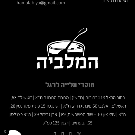
הצהרת נגישות
hamalabiya@gmail.com
מוקדי עלייה לרגל
רחוב הרצל 213 רחובות (חדש!) | מתחם התחנה ת"א | רוטשילד 63,
ראשל"צ | אלנבי 60 פינת גדרה, ת"א | וושינגטון 15 פינת פלורנטין 28,
ת"א | עולי ציון 10 – שוק הפשפשים, יפו | אבן גבירול 39 | ת״א כצנלסון
65, גבעתיים | ויצמן 125 כפ״ס
0