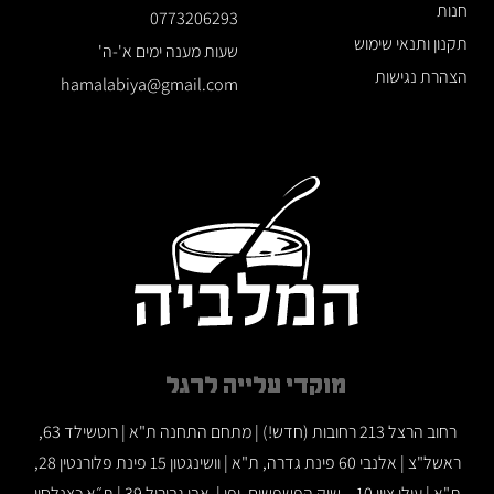
חנות
0773206293
תקנון ותנאי שימוש
שעות מענה ימים א'-ה'
הצהרת נגישות
hamalabiya@gmail.com
מוקדי עלייה לרגל
רחוב הרצל 213 רחובות (חדש!) | מתחם התחנה ת"א | רוטשילד 63,
ראשל"צ | אלנבי 60 פינת גדרה, ת"א | וושינגטון 15 פינת פלורנטין 28,
ת"א | עולי ציון 10 – שוק הפשפשים, יפו | אבן גבירול 39 | ת״א כצנלסון