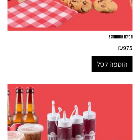
חבילת גוווווווווול!
₪
975
הוספה לסל