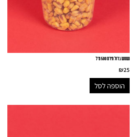
נשנוש גדול תירס 500 מ"ל
₪
25
הוספה לסל