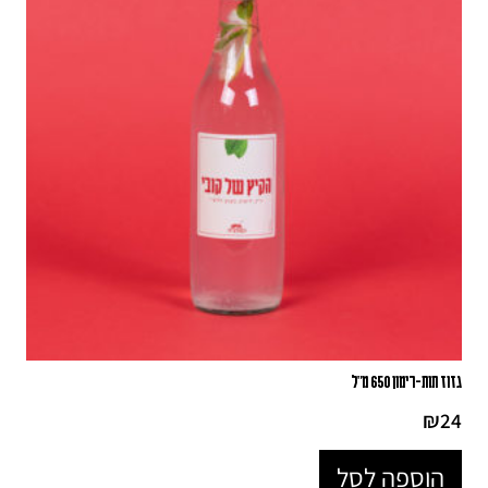
גזוז תות-רימון 650 מ"ל
₪
24
הוספה לסל