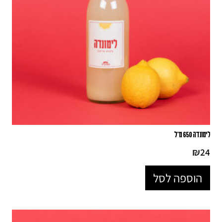
לימונדה 650 מ"ל
₪
24
הוספה לסל