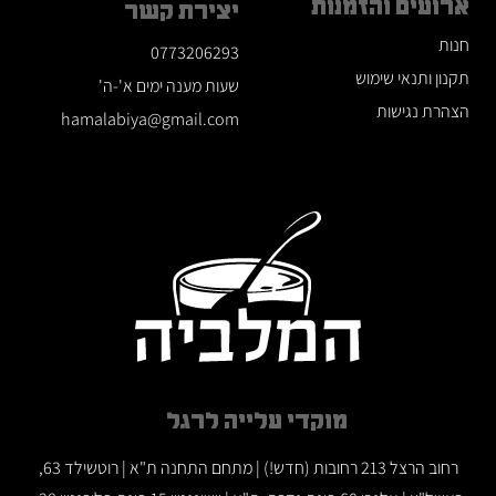
ארועים והזמנות
יצירת קשר
חנות
0773206293
תקנון ותנאי שימוש
שעות מענה ימים א'-ה'
הצהרת נגישות
hamalabiya@gmail.com
מוקדי עלייה לרגל
רחוב הרצל 213 רחובות (חדש!) | מתחם התחנה ת"א | רוטשילד 63,