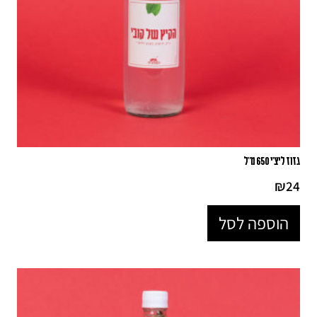
גזוז ליצ'י 650 מ"ל
₪
24
הוספה לסל