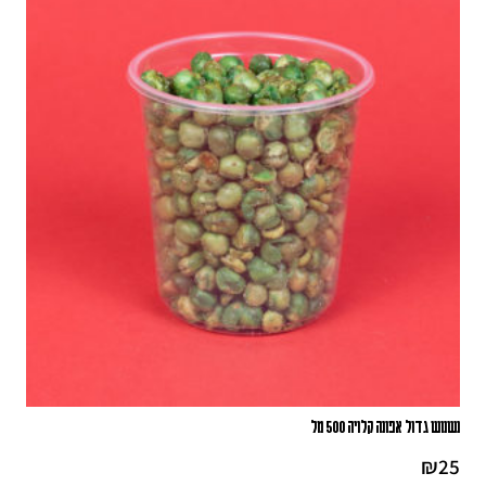
נשנוש גדול אפונה קלויה 500 מל
₪
25