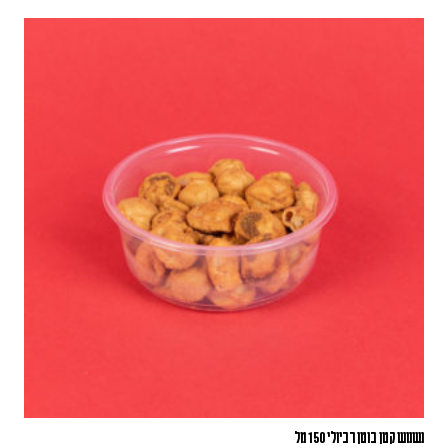
נשנוש קטן בוטן רביולי 150 מל