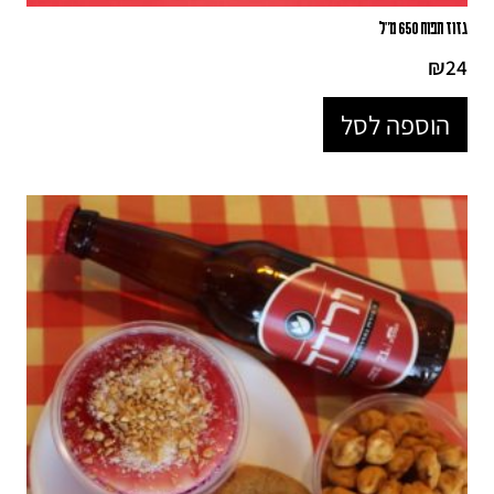
גזוז תפוח 650 מ"ל
₪
24
הוספה לסל