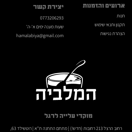
ארועים והזמנות
יצירת קשר
חנות
0773206293
תקנון ותנאי שימוש
שעות מענה ימים א'-ה'
הצהרת נגישות
hamalabiya@gmail.com
מוקדי עלייה לרגל
רחוב הרצל 213 רחובות (חדש!) | מתחם התחנה ת"א | רוטשילד 63,