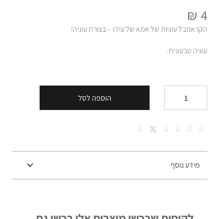
מתוך 5
4
דורג
₪
4
הקראמבל עוגיות של אמא של עידו – בצורת עוגיה!
עוגיה טבעונית.
הוספה לסל
כמות
של
עוגיה
של
אמא
מידע נוסף
של
עידו!
לקוחות שרכשו מוצרים אלו רכשו גם...