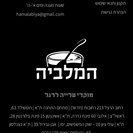
תקנון ותנאי שימוש
שעות מענה ימים א'-ה'
הצהרת נגישות
hamalabiya@gmail.com
מוקדי עלייה לרגל
רחוב הרצל 213 רחובות (חדש!) | מתחם התחנה ת"א | רוטשילד 63,
ראשל"צ | אלנבי 60 פינת גדרה, ת"א | וושינגטון 15 פינת פלורנטין 28,
ת"א | עולי ציון 10 – שוק הפשפשים, יפו | אבן גבירול 39 | ת״א כצנלסון
65, גבעתיים | ויצמן 125 כפ״ס