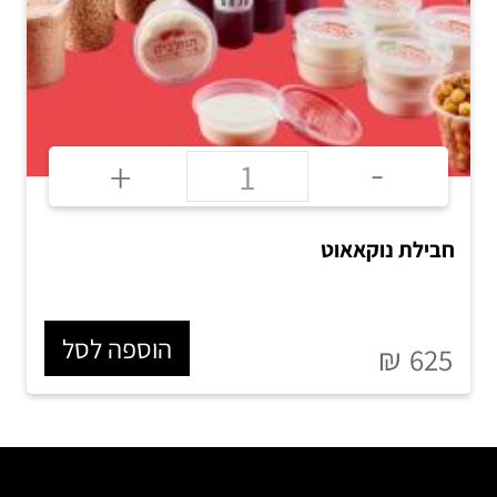
-
+
חבילת נוקאאוט
הוספה לסל
₪
625